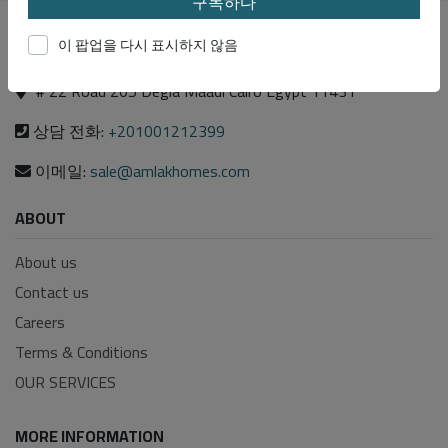
구독하다
이 팝업을 다시 표시하지 않음
# 22 Road 205 Degla Maadi Cairo Egypt 11431
상담 전화:
+201001212399
이메일:
sale@amlakhomes.com
ABOUT
About us
Contact us
Careers
Terms & Conditions
OUR SERVICES
MORE INFORMATION